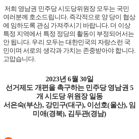
저희 영남권 민주당 시도당위원장 모두는 국민
여러분께 호소드립니다
.
즉각적으로 양 당이 협상
에 임하도록 관심 가져주시기 바랍니다
.
더 이상
특정 지역에서 특정 정당의 활동이 부정되어서는
안 됩니다
.
우리 모두는 대한민국의 자랑스런 국
민이며 서로의 생각과 가치는 존중받아야 합니다
.
고맙습니다
.
2023
년
6
월
30
일
선거제도 개편을 촉구하는 민주당 영남권
5
개 시도당 위원장 일동
서은숙
(
부산
),
강민구
(
대구
),
이선호
(
울산
),
임
미애
(
경북
),
김두관
(
경남
)