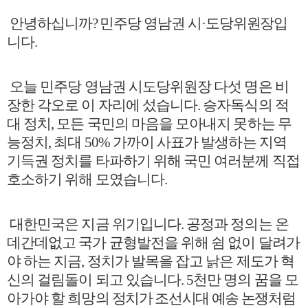
안녕하십니까
?
민주당 영남권 시
·
도당위원장입
니다
.
오늘 민주당 영남권 시도당위원장 다섯 명은 비
장한 각오로 이 자리에 섰습니다
.
승자독식의 적
대 정치
,
모든 국민의 마음을 모아내지 못하는 무
능정치
,
최대
50%
가까이 사표가 발생하는 지역
기득권 정치를 타파하기 위해 국민 여러분께 직접
호소하기 위해 모였습니다
.
대한민국은 지금 위기입니다
.
공정과 정의는 온
데간데없고 국가 균형발전을 위해 쉼 없이 달려가
야 하는 지금
,
정치가 발목을 잡고 낡은 제도가 혁
신의 걸림돌이 되고 있습니다
. 5
천만 명의 꿈을 모
아가야 할 희망의
정치가 조선시대 예송 논쟁처럼