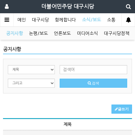
더불어민주당 대구시당
메인
대구시당
함께합니다
소식/보도
소통
공지사항
논평/보도
언론보도
미디어소식
대구시당정책
공지사항
검색
글쓰기
제목