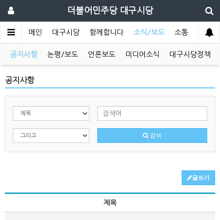
더불어민주당 대구시당
메인
대구시당
함께합니다
소식/보도
소통
공지사항
논평/보도
언론보도
미디어소식
대구시당정책
공지사항
검색
글쓰기
제목