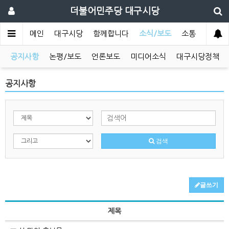
더불어민주당 대구시당
메인
대구시당
함께합니다
소식/보도
소통
공지사항
논평/보도
언론보도
미디어소식
대구시당정책
공지사항
검색
글쓰기
제목