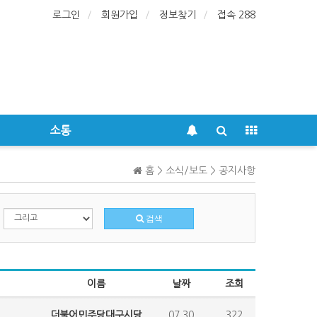
로그인
회원가입
정보찾기
접속 288
소통
홈 > 소식/보도 > 공지사항
검색
이름
날짜
조회
더불어민주당대구시당
07.30
322