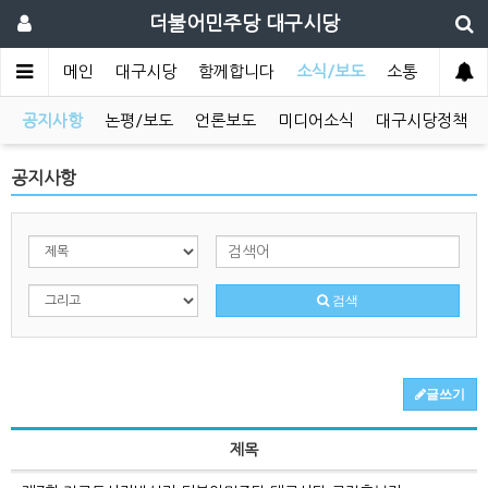
더불어민주당 대구시당
메인
대구시당
함께합니다
소식/보도
소통
공지사항
논평/보도
언론보도
미디어소식
대구시당정책
공지사항
검색
글쓰기
제목