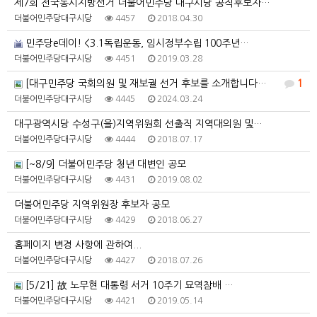
제7회 전국동시지방선거 더불어민주당 대구시당 공직후보자…
더불어민주당대구시당
4457
2018.04.30
민주당e데이! <3.1독립운동, 임시정부수립 100주년…
더불어민주당대구시당
4451
2019.03.28
[대구민주당 국회의원 및 재보궐 선거 후보를 소개합니다…
1
더불어민주당대구시당
4445
2024.03.24
대구광역시당 수성구(을)지역위원회 선출직 지역대의원 및…
더불어민주당대구시당
4444
2018.07.17
[~8/9] 더불어민주당 청년 대변인 공모
더불어민주당대구시당
4431
2019.08.02
더불어민주당 지역위원장 후보자 공모
더불어민주당대구시당
4429
2018.06.27
홈페이지 변경 사항에 관하여...
더불어민주당대구시당
4427
2018.07.26
[5/21] 故 노무현 대통령 서거 10주기 묘역참배 …
더불어민주당대구시당
4421
2019.05.14