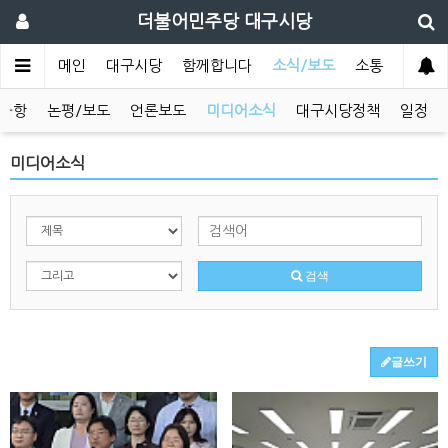
더불어민주당 대구시당
메인
대구시당
함께합니다
소식/보도
소통
사항
논평/보도
언론보도
미디어소식
대구시당정책
일정
미디어소식
검색
글쓰기