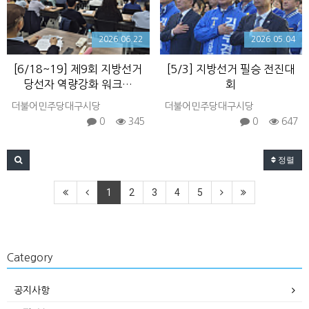
2026.06.22
2026.05.04
[6/18~19] 제9회 지방선거
[5/3] 지방선거 필승 전진대
당선자 역량강화 워크…
회
더불어민주당대구시당
더불어민주당대구시당
0
345
0
647
정렬
1
2
3
4
5
Category
공지사항