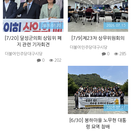
2026.07.20
2026.07.10
[7/20] 달성군의회 상임위 폐
[7/9]제23차 상무위원회의
지 관련 기자회견
더불어민주당대구시당
더불어민주당대구시당
0
285
0
202
2026.07.01
[6/30] 봉하마을 노무현 대통
령 묘역 참배