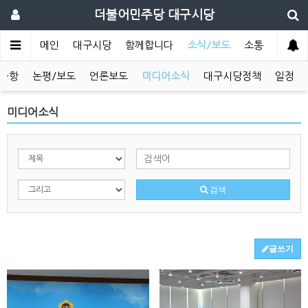
더불어민주당 대구시당
메인
대구시당
함께합니다
소식/보도
소통
사항
논평/보도
언론보도
미디어소식
대구시당정책
일정
미디어소식
검색
글쓰기