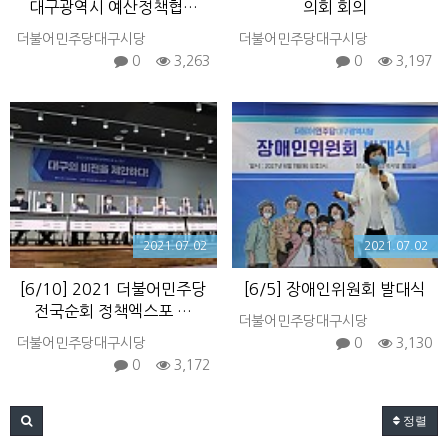
대구광역시 예산정책협…
의회 회의
더불어민주당대구시당
더불어민주당대구시당
0
3,263
0
3,197
2021.07.02
2021.07.02
[6/10] 2021 더불어민주당
[6/5] 장애인위원회 발대식
전국순회 정책엑스포 …
더불어민주당대구시당
더불어민주당대구시당
0
3,130
0
3,172
정렬