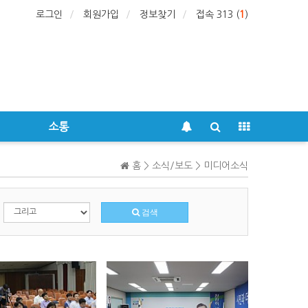
로그인
회원가입
정보찾기
접속 313 (
1
)
소통
홈 > 소식/보도 > 미디어소식
검색