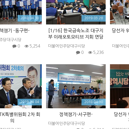
2018.04.30
2019.03.28
책쟁기 -동구편-
[1/16] 한국금속노조 대구지
당선자 
부 이래오토모티브 지회 면담
주당대구시당
0
5,254
더불어민주당대구시당
더불어민
0
5,236
2019.04.04
2018.04.30
] TK특별위원회 2차 회
정책쟁기-서구편-
당선자 
의
더불어민주당대구시당