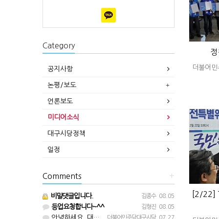
Category
정
더불어민
공지사항
논평/보도
언론보도
미디어소식
대구시당정책
일정
Comments
+
[2/22
비밀댓글입니다.
김종수
08.05
등업요청합니다~^^
김형진
08.05
안녕하세요. 대구시당입니다. 등업 완료되었습니다^^
더불어민주당대구시당
07.27