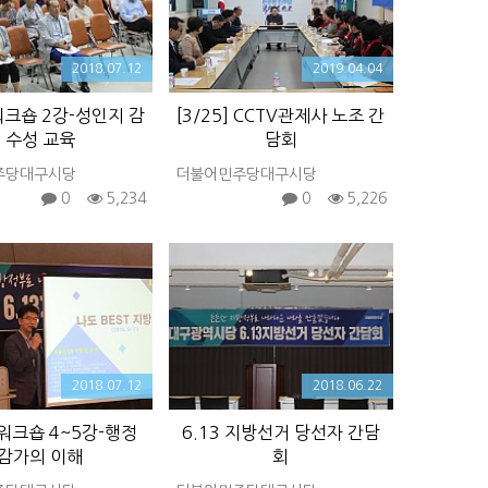
2018.07.12
2019.04.04
워크숍 2강-성인지 감
[3/25] CCTV관제사 노조 간
수성 교육
담회
주당대구시당
더불어민주당대구시당
0
5,234
0
5,226
2018.07.12
2018.06.22
워크숍 4~5강-행정
6.13 지방선거 당선자 간담
감가의 이해
회