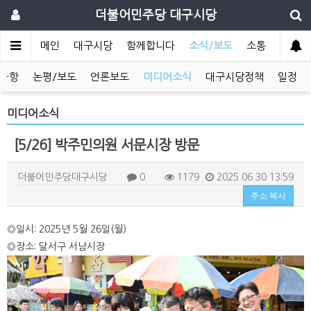
더불어민주당 대구시당
메인
대구시당
함께합니다
소식/보도
소통
사항
논평/보도
언론보도
미디어소식
대구시당정책
일정
미디어소식
[5/26] 박주민의원 서문시장 방문
더불어민주당대구시당
0
1179
2025.06.30 13:59
주소 복사
◎일시: 2025년 5월 26일(월)
◎장소: 달서구 서남시장