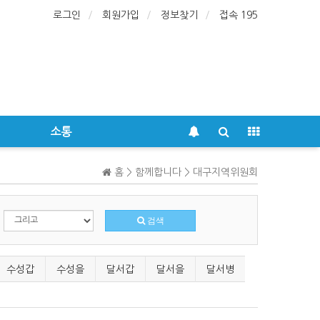
로그인
회원가입
정보찾기
접속 195
소통
홈 > 함께합니다 > 대구지역위원회
검색
수성갑
수성을
달서갑
달서을
달서병