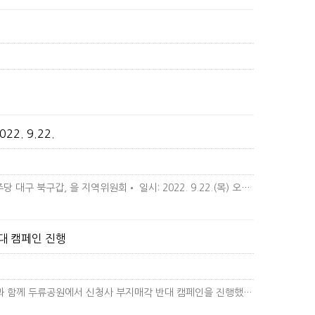
. 9.22.
대구 ​제3산업단지관리공단 정책간담회• 주최: 더불어민주당 대구 북구갑, 을 지역위원회• 일시: 2022. 9.22.(목) 오…
더보기
반대 캠페인 진행
9월 19일 달서구 갑·을·병 지역위원회는 달서구 구의원들과 함께 두류공원에서 신청사 부지매각 반대 캠페인을 진행했다.일요일 …
더보