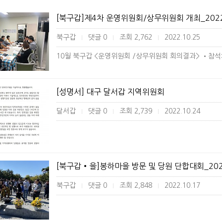
[북구갑]제4차 운영위원회/상무위원회 개최_2022.
북구갑
댓글 0
조회 2,762
2022.10.25
|
|
|
10월 북구갑 <운영위원회 /상무위원회 회의결과> •참석:
[성명서] 대구 달서갑 지역위원회
달서갑
댓글 0
조회 2,739
2022.10.24
|
|
|
[북구갑•을]봉하마을 방문 및 당원 단합대회_2022
북구갑
댓글 0
조회 2,848
2022.10.17
|
|
|