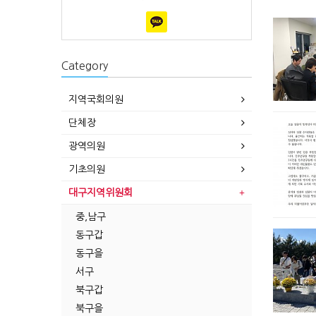
Category
지역국회의원
단체장
광역의원
기초의원
대구지역위원회
중,남구
동구갑
동구을
서구
북구갑
북구을