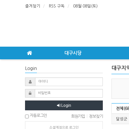
즐겨찾기
RSS 구독
08월 08일(토)
대구시당
대구지
Login
Login
전체(68
자동로그인
회원가입
|
정보찾기
달성군
소셜계정으로 로그인