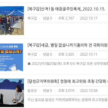
[북구갑]산격1동 매잠골주민축제_2022.10.15.
북구갑
댓글 0
조회 2,767
2022.10.17
|
|
|
[북구갑]세금, 별일 없습니까?(홍의락 전 국회의원
북구갑
댓글 0
조회 2,925
2022.10.11
|
|
|
■ 2022년10월20일(목) 오후 6시 북구갑 오픈 상무위원회
[달성군지역위원회] 정청래 최고위원 초청 간담회 (2
달성군
댓글 0
조회 3,019
2022.10.04
|
|
|