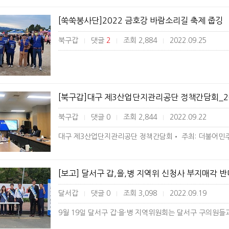
[쑥쑥봉사단]2022 금호강 바람소리길 축제 줍깅
북구갑
댓글
2
조회 2,884
2022.09.25
|
|
|
[북구갑]대구 제3산업단지관리공단 정책간담회_2022
북구갑
댓글 0
조회 2,844
2022.09.22
|
|
|
[보고] 달서구 갑,을,병 지역위 신청사 부지매각 
달서갑
댓글 0
조회 3,098
2022.09.19
|
|
|