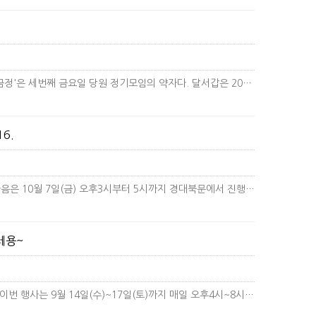
달서갑 지역위원회는 스물여덟 번째 세금정을 가졌다.'세금정'은 세번째 금요일 당원 정기모임의 약자다. 달서갑은 2019년부터 …
더보
6.
오후2시부터 5시까지 당원모집 행사를 진행하였습니다.다음은 10월 7일(금) 오후3시부터 5시까지 경대북문에서 진행합니다.유튜…
더
세용~
성서 와룡시장 '2022년 세계문화축제'가 시작되었습니다.이번 행사는 9월 14일(수)~17일(토)까지 매일 오후4시~8시까지…
더보기