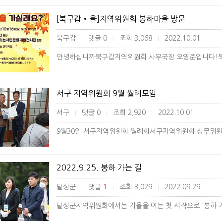
[북구갑•을]지역위원회 봉하마을 방문
북구갑
댓글 0
조회 3,068
2022.10.01
|
|
|
서구 지역위원회 9월 월례모임
서구
댓글 0
조회 2,920
2022.10.01
|
|
|
9월30일 서구지역위원회 월례회서구지역위원회 상무위원
2022.9.25. 봉하 가는 길
달성군
댓글
1
조회 3,029
2022.09.29
|
|
|