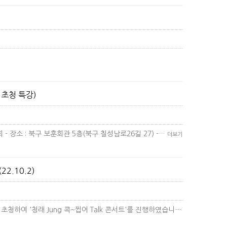
 초청 특강)
 - 장소 : 북구 보훈회관 5층(북구 칠성남로26길 27) -…
더보기
2.10.2)
지난 일요일 달성군 지역위원회에서는 정청래 최고위원을 초청하여 '청래 Jung 콕~찝어 Talk 콘서트'를 진행하였습니다.&l…
더보기