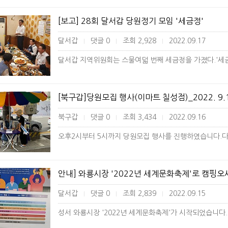
[보고] 28회 달서갑 당원정기 모임 '세금정'
달서갑
댓글 0
조회 2,928
2022.09.17
|
|
|
[북구갑]당원모집 행사(이마트 칠성점)_2022. 9.1
북구갑
댓글 0
조회 3,434
2022.09.16
|
|
|
안내] 와룡시장 '2022년 세계문화축제'로 캠핑오
달서갑
댓글 0
조회 2,839
2022.09.15
|
|
|