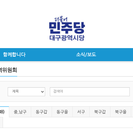
함께합니다
소식/보도
역위원회
8)
중,남구
동구갑
동구을
서구
북구갑
북구을