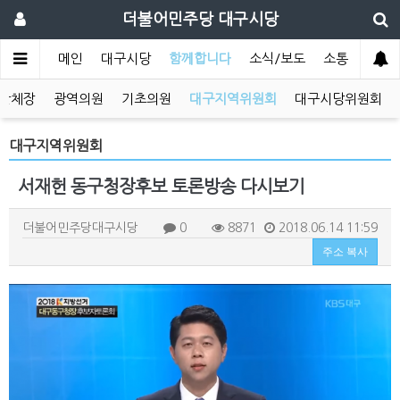
더불어민주당 대구시당
메인
대구시당
함께합니다
소식/보도
소통
단체장
광역의원
기초의원
대구지역위원회
대구시당위원회
대구지역위원회
서재헌 동구청장후보 토론방송 다시보기
더불어민주당대구시당
0
8871
2018.06.14 11:59
주소 복사