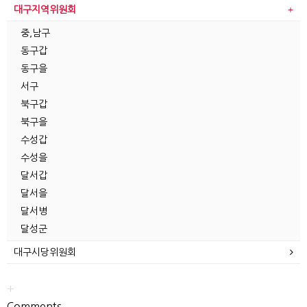
대구지역위원회
중,남구
동구갑
동구을
서구
북구갑
북구을
수성갑
수성을
달서갑
달서을
달서병
달성군
대구시당위원회
+
Comments