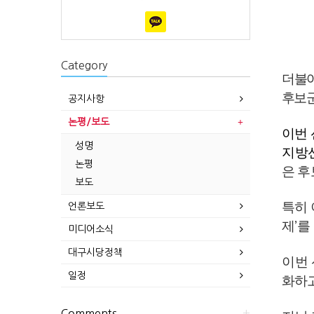
Category
더
불
후보군
공지사항
논평/보도
이번
성명
지방
논평
은 후
보도
특히
언론보도
제
를
’
미디어소식
대구시당정책
이번
일정
화하
Comments
+