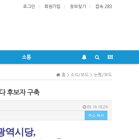
로그인
회원가입
정보찾기
접속 283
소통
홈 > 소식/보도 > 논평/보도
다 후보자 구축
05.16 18:29
주소 복사
광역시당
,