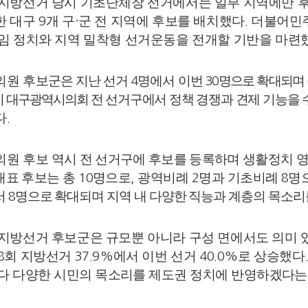
 지방선거 당시 기초단체장 선거에서는 일부 지역에만 
한 대구
개 구
군 전 지역에 후보를 배치했다
더불어민주
9
·
.
임 정치와 지역 밀착형 선거운동을 전개할 기반을 마련
의원 후
보군은 지난 선거
명에서 이번
명으로 확대되며
4
30
이 대구광역시의회
전 선거구에서 정책 경쟁과 견제 기능을 
다
.
의원 후보
역시 전 선거구에 후보를 등록하며 생활정치 
대표
후보는 총
명으로
광역비례
명과 기초비례
명
10
,
2
8
서
명으로 확대되며 지역 내 다양한 직능과 계층의 목소
8
지방선거 후보군은 규모뿐 아니라 구성 면에서도 의미 
회 지방선거
에서 이번 선거
로 상승했다
8
37.9%
40.0%
다 다양한 시민의 목소리를 제도권 정치에 반영하겠다는