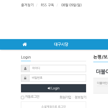
즐겨찾기
RSS 구독
08월 09일(일)
대구시당
논평/보
Login
더불어
더불어민
Login
자동로그인
회원가입
|
정보찾기
소셜계정으로 로그인