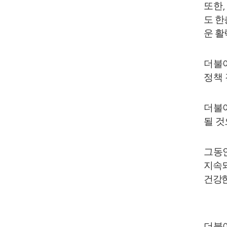
또
한
,
도 한
운 활
더불
정책
더불
될 
그동
지속
건강한
더불