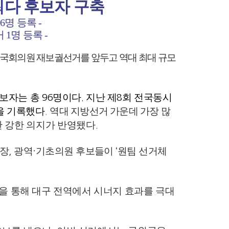
최다 후보자 구축
6
명 등록
-
거
1
명 등록
-
국회의원 재보궐선거를 앞두고 역대 최대 규모
후보자는 총
명이다
지난 제
회 전국동시
96
.
8
을 기록했다
역
대 지방선거 가운데 가장 많
.
한 강한 의지
가 반영됐다
.
체장
광역
기초의원 후보들이
원팀 선거체
,
·
‘
을 통해 대구 전역에서 시너지 효과를 극대