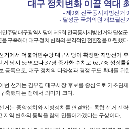
대구 정치변화 이끌 역대 
-
제
9
회 전국동시지방선거
9
-
달성군 국회의원 재보궐선
어민주당 대구광역시당이 제
회 전국동시지방선거와 달성군 
9
을 구축하며 대구 정치 변화의 본격적인 전환점을 마련했다
.
선거에서 더불어민주당 대구시당이 확정한 지방선거 
선거 당시
명보다
명 증가한 수치로
성장률
59
37
62.7%
보 등록으로
대구 정치의 다양성과 경쟁 구도 확대를 위
,
 이번 선거는 김부겸 대구시장 후보를 중심으로 기초단
 구축했다는 점에서 의미
가 크다
.
 선거는
중앙정치와 지방정치를 연결하는 통합 선거
전략
고 지역 변화의 동력을 함께 만들어가겠다는 구상이다
.