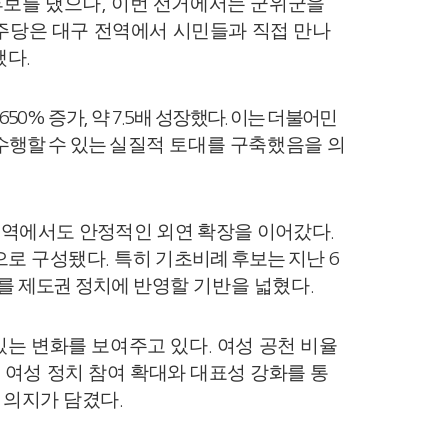
후보를 냈으나
이번 선거에서는 군위군을
,
당은 대구 전역에서 시민들과 직접 만나
했다
.
증가
약
배 성장
했다
이는 더불어민
650%
,
7.5
.
수행할 수 있는
실
질적 토대를 구축했음을 의
영역에서도 안정적인 외연 확장을 이어갔다
.
으로 구성됐다
특히 기
초비례 후보는 지
난
.
6
리를 제도권 정치에
반영할 기반을 넓혔다
.
있는 변화를 보여주고 있다
여성 공천 비율
.
여성 정치 참여 확
대와 대표성 강화를 통
.
 의지가 담겼
다
.