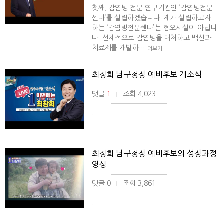
첫째, 감염병 전문 연구기관인 ‘감염병전문
센타’를 설립하겠습니다. 제가 설립하고자
하는 ‘감염병전문센타’는 혐오시설이 아닙니
다. 선제적으로 감염병을 대처하고 백신과
치료제를 개발하…
더보기
최창희 남구청장 예비후보 개소식
댓글
1
조회 4,023
|
.
최창희 남구청장 예비후보의 성장과정
영상
댓글 0
조회 3,861
|
.