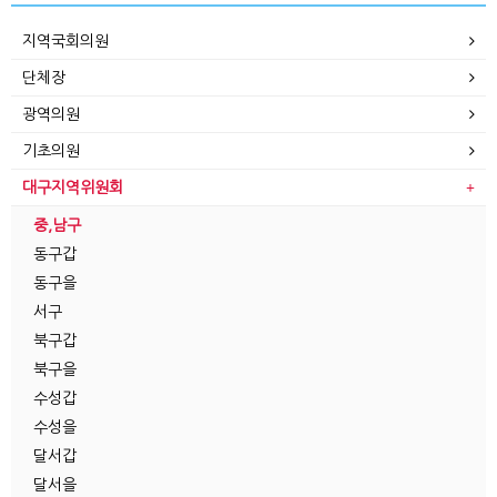
지역국회의원
단체장
광역의원
기초의원
대구지역위원회
중,남구
동구갑
동구을
서구
북구갑
북구을
수성갑
수성을
달서갑
달서을