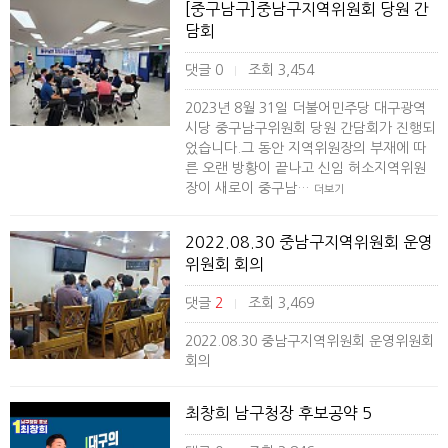
[중구남구]중남구지역위원회 당원 간
담회
댓글 0
조회 3,454
|
2023년 8월 31일 더불어민주당 대구광역
시당 중구남구위원회 당원 간담회가 진행되
었습니다.그 동안 지역위원장의 부재에 따
른 오랜 방황이 끝나고 신임 허소지역위원
장이 새로이 중구남…
더보기
2022.08.30 중남구지역위원회 운영
위원회 회의
댓글
2
조회 3,469
|
2022.08.30 중남구지역위원회 운영위원회
회의
최창희 남구청장 후보공약 5