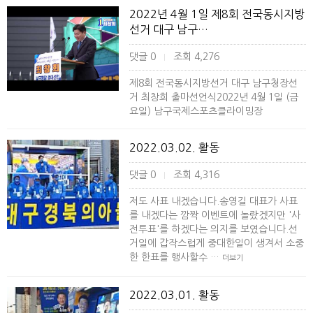
2022년 4월 1일 제8회 전국동시지방
선거 대구 남구…
댓글 0
조회 4,276
|
제8회 전국동시지방선거 대구 남구청장선
거 최창희 출마선언식2022년 4월 1일 (금
요일) 남구국제스포츠클라이밍장
2022.03.02. 활동
댓글 0
조회 4,316
|
저도 사표 내겠습니다.송영길 대표가 사표
를 내겠다는 깜짝 이벤트에 놀랐겠지만 '사
전투표'를 하겠다는 의지를 보였습니다.선
거일에 갑작스럽게 중대한일이 생겨서 소중
한 한표를 행사할수 …
더보기
2022.03.01. 활동