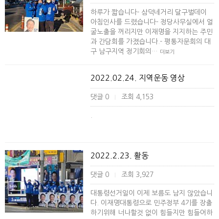
하루가 짧습니다- 삼덕네거리 달구벌데이
아침인사를 드렸습니다- 정당사무실에서 얼
굴노출을 꺼리지만 이재명을 지지하는 주민
과 간담회를 가졌습니다.- 평통자문회의 대
구 남구지역 정기회의…
더보기
2022.02.24. 지역운동 영상
댓글 0
조회 4,153
|
.
2022.2.23. 활동
댓글 0
조회 3,927
|
대통령선거일이 이제 보름도 남지 않았습니
다. 이재명대통령으로 민주정부 4기를 장출
하기위해 너나할것 없이 힘들지만 힘들어하