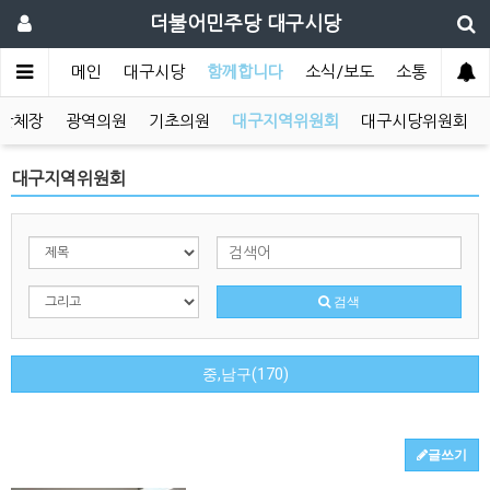
더불어민주당 대구시당
메인
대구시당
함께합니다
소식/보도
소통
단체장
광역의원
기초의원
대구지역위원회
대구시당위원회
대구지역위원회
검색
중,남구(170)
글쓰기