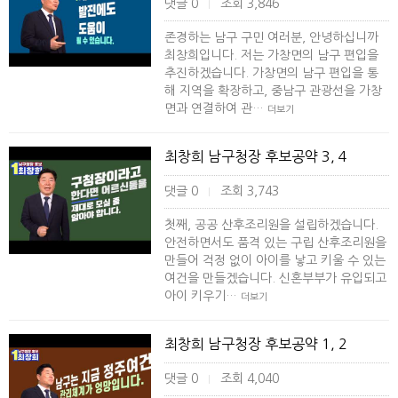
댓글 0
조회 3,846
|
존경하는 남구 구민 여러분, 안녕하십니까
최창희입니다. 저는 가창면의 남구 편입을
추진하겠습니다. 가창면의 남구 편입을 통
해 지역을 확장하고, 중남구 관광선을 가창
면과 연결하여 관…
더보기
최창희 남구청장 후보공약 3, 4
댓글 0
조회 3,743
|
첫째, 공공 산후조리원을 설립하겠습니다.
안전하면서도 품격 있는 구립 산후조리원을
만들어 걱정 없이 아이를 낳고 키울 수 있는
여건을 만들겠습니다. 신혼부부가 유입되고
아이 키우기…
더보기
최창희 남구청장 후보공약 1, 2
댓글 0
조회 4,040
|