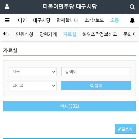
더불어민주당 대구시당
메인
대구시당
함께합니다
소식/보도
소통
발언대
민원신청
당원가게
자료실
허위조작정보신고
문의 메
자료실
검색
전체(332)
글쓰기