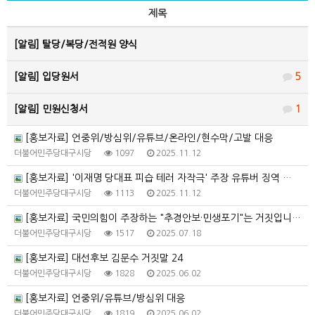
제목
[알림]
탈당/복당/전적원 양식
[알림]
입당원서
5
[알림]
민원신청서
1
[홍보자료] 언중위/방심위/유튜브/온라인/현수막/고발 대응
더불어민주당대구시당
1097
2025.11.12
[홍보자료] '이재명 당대표 피습 테러 자작극' 주장 유튜버 징역 …
더불어민주당대구시당
1113
2025.11.12
[홍보자료] 국민의힘이 주장하는 "추경안보·민생포기"는 거짓입니다…
더불어민주당대구시당
1517
2025.07.18
[홍보자료] 대선후보 김문수 거짓말 24
더불어민주당대구시당
1828
2025.06.02
[홍보자료] 언중위/유튜브/방심위 대응
더불어민주당대구시당
1819
2025.06.02