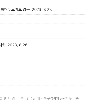
현푸르지오 입구_2023. 8.28.
2023. 8.26.
더불어민주당 대구 북구갑지역위원회 워크숍▣ 행사개요 ○ 행 사 명 : 더불어민주당 대국 북구갑지역위원회 워크숍 ○ 행사일시 :…
더