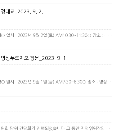
교_2023. 9. 2.
후쿠시마 핵오염수 해양투기 중단북구갑지역위원회피케팅○ 일시 : 2023년 9월 2일(토) AM10:30~11:30○ 장소 : …
더보기
성푸르지오 정문_2023. 9. 1.
후쿠시마 핵오염수 해양투기 중단북구갑지역위원회피케팅○ 일시 : 2023년 9월 1일(금) AM7:30~8:30○ 장소 : 명성…
더보기
2023년 8월 31일 더불어민주당 대구광역시당 중구남구위원회 당원 간담회가 진행되었습니다.그 동안 지역위원장의 부재에 따른 …
더