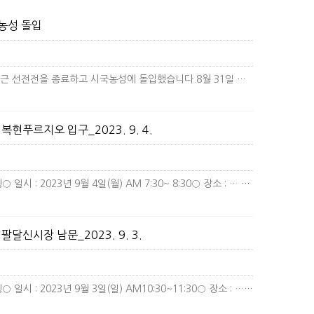
국농성 돌입
9월 4일 더불어민주당 달서갑 지역위원회는 7일간의 출퇴근 선전전을 종료하고 시국농성에 돌입했습니다.8월 31일 이재명 대표의…
더
현푸르지오 입구_2023. 9. 4.
후쿠시마 핵오염수 해양투기 중단북구갑지역위원회피케팅○ 일시 : 2023년 9월 4일(월) AM 7:30~ 8:30○ 장소 : …
더보기
달신시장 남문_2023. 9. 3.
후쿠시마 핵오염수 해양투기 중단북구갑지역위원회피케팅○ 일시 : 2023년 9월 3일(일) AM10:30~11:30○ 장소 : …
더보기