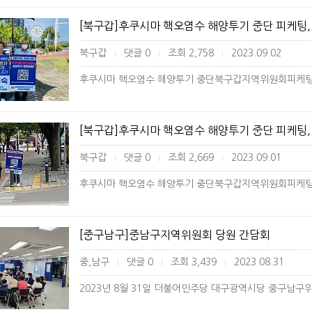
[북구갑]후쿠시마 핵오염수 해양투기 중단 피케팅, 경대
북구갑
댓글 0
조회 2,758
2023.09.02
|
|
|
[북구갑]후쿠시마 핵오염수 해양투기 중단 피케팅, 명
북구갑
댓글 0
조회 2,669
2023.09.01
|
|
|
[중구남구]중남구지역위원회 당원 간담회
중,남구
댓글 0
조회 3,439
2023.08.31
|
|
|