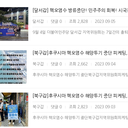
[달서갑] 핵오염수 방류중단! 민주주의 회복! 시
달서갑
댓글 0
조회 2,828
2023.09.05
|
|
|
[북구갑]후쿠시마 핵오염수 해양투기 중단 피케팅, 복
북구갑
댓글 0
조회 2,662
2023.09.04
|
|
|
[북구갑]후쿠시마 핵오염수 해양투기 중단 피케팅, 팔
북구갑
댓글 0
조회 2,823
2023.09.03
|
|
|