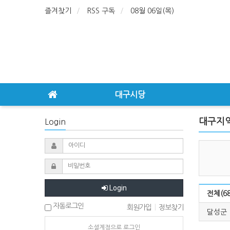
즐겨찾기
RSS 구독
08월 06일(목)
대구시당
대구지
Login
Login
전체(68
자동로그인
회원가입
|
정보찾기
달성군
소셜계정으로 로그인