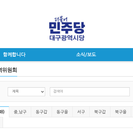
함께합니다
소식/보도
역위원회
8)
중,남구
동구갑
동구을
서구
북구갑
북구을