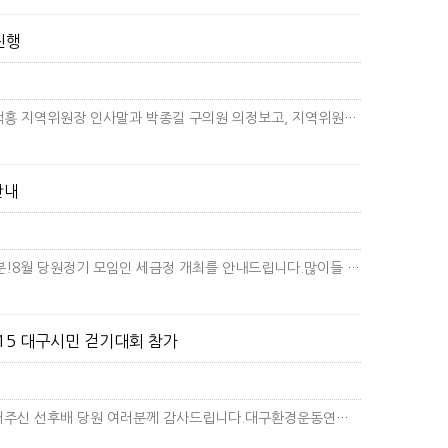
진행
2023년 8월 18일, 제33차 세금정이 진행되었습니다. 권택흥 지역위원장 인사말과 박종길 구의원 의정보고, 지역위원회 7-…
더보기
안내
존경하는 더불어민주당 대구 달서구 갑 선후배 당원 여러분!8월 당원정기 모임인 세금정 개최를 안내드립니다.많이들 오셔서 당원이…
15 대구시민 걷기대회 참가
후쿠시마 핵오염수 반대 815 대구시민 걷기대회에 함께 해주신 선후배 당원 여러분께 감사드립니다.대구환경운동연합, 대구참여연대…