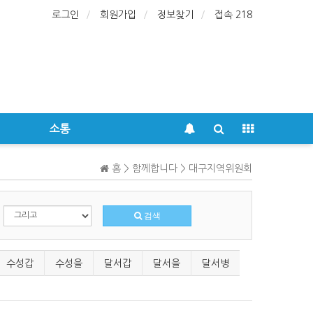
로그인
회원가입
정보찾기
접속 218
소통
홈 > 함께합니다 > 대구지역위원회
검색
수성갑
수성을
달서갑
달서을
달서병