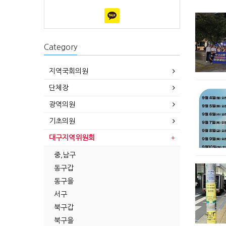
Category
지역국회의원
단체장
광역의원
기초의원
대구지역위원회
중,남구
동구갑
동구을
서구
북구갑
북구을