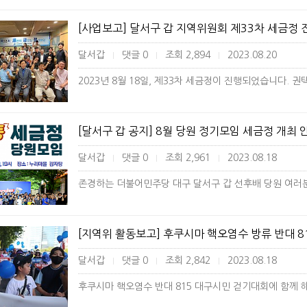
[사업보고] 달서구 갑 지역위원회 제33차 세금정 
달서갑
댓글 0
조회 2,894
2023.08.20
|
|
|
[달서구 갑 공지] 8월 당원 정기모임 세금정 개최 
달서갑
댓글 0
조회 2,961
2023.08.18
|
|
|
[지역위 활동보고] 후쿠시마 핵오염수 방류 반대 8
달서갑
댓글 0
조회 2,842
2023.08.18
|
|
|