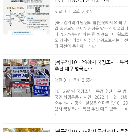
[북구갑]당원의 밤 개최 안내
댓글 0
조회 2,815
|
[북구갑지역위 당원의 밤]안녕하세요.북구
갑 송년모임 준비위원장을 맡은 신창섭입니
다.2022년은 참 바쁜 한 해였습니다.월드컵
도 있지만 더불어민주당 당원으로서는 대선
과 지선이 동시에…
더보기
[북구갑]10ㆍ29참사 국정조사ㆍ특검
추진 대구 범국민…
댓글 0
조회 2,654
|
10ㆍ29참사 국정조사ㆍ특검 추진 대구 범
국민 서명운동• 시간 : 2022. 11. 21. (월)
오후 4시• 장소 : 칠성동 이마트 앞10ㆍ29
참사 국정조사ㆍ특검 추진 대구 범국…
더보
기
[북구갑]10•29참사 국정조사•특검