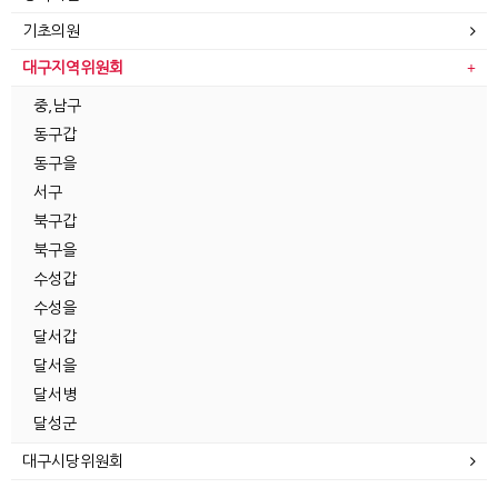
기초의원
대구지역위원회
중,남구
동구갑
동구을
서구
북구갑
북구을
수성갑
수성을
달서갑
달서을
달서병
달성군
대구시당위원회