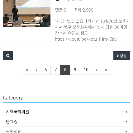
댓글 0
조회 2,930
|
"세금, 별일 없습니까?"✔ 10월20일 오후7
시✔ 북구 보훈회관에서 실시,당원 30여명
참석✔ 유튜브 링크
https://youtu.be/kgtuHHmY6pU
정렬
6
7
8
9
10
Category
지역국회의원
단체장
광역의원