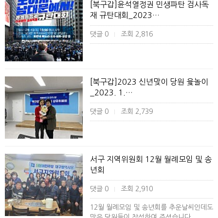
[북구갑]윤석열정권 민생파탄 검사독
재 규탄대회_2023…
댓글 0
조회 2,816
|
[북구갑]2023 신년맞이 당원 윷놀이
_2023. 1.…
댓글 0
조회 2,739
|
서구 지역위원회 12월 월례모임 및 송
년회
댓글 0
조회 2,910
|
12월 월례모임 및 송년회를 추운날씨인데도
많은 당원들이 참석하여 주셨습니다.