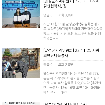
[달성군지역위원회] 22.12.11 자매
결연협약식, 김…
댓글 0
조회 3,091
|
지난 12월 11일 달성군지역위원회는 경기
도 남양주(병)지역위원회와 자매결연협약을
맺고,김용민 의원 초청 토크 콘서트를 진행
하였습니다.
[달성군지역위원회] 22.11.25 사랑
의연탄나눔봉사
댓글 0
조회 2,893
|
달성군지역위원회에서는 지난 11월 25일
논공·옥포 지역에서 온기를 전하는 사랑의
연탄 나눔 봉사 활동을 하였습니다.[추가연
탄나눔봉사]·12월 16일 오전 10시 화원읍
에서 추가…
더보기