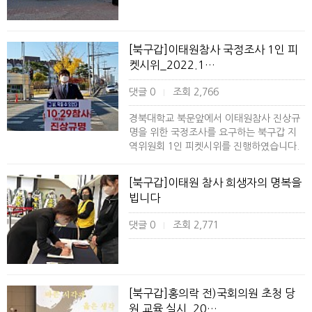
[북구갑]이태원참사 국정조사 1인 피
켓시위_2022.1…
댓글 0
조회 2,766
|
경북대학교 북문앞에서 이태원참사 진상규
명을 위한 국정조사를 요구하는 북구갑 지
역위원회 1인 피켓시위를 진행하였습니다.
[북구갑]이태원 참사 희생자의 명복을
빕니다
댓글 0
조회 2,771
|
[북구갑]홍의락 전)국회의원 초청 당
원 교육 실시_20…