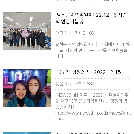
[달성군지역위원회] 22.12.16 사랑
의 연탄나눔봉…
댓글
1
조회 3,105
|
달성군 지역위원회에서는11월에 이어 12월
에도 '사랑의 연탄나눔봉사'를 진행하였습
니다.
[북구갑]당원의 밤_2022.12.15.
댓글 0
조회 2,882
|
[NEWSSHIN]아듀~! 2022년, 더불어민주
당 대구 북구 (갑) 지역위원회...'당원의 밤'
송년회 개최
http://www.newsshin.co.kr/news/artic
더보기