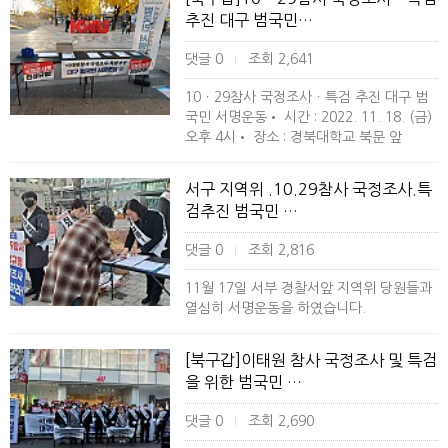
추진 대구 범국민…
댓글 0
조회 2,641
|
10ㆍ29참사 국정조사ㆍ특검 추진 대구 범
국민 서명운동• 시간 : 2022. 11. 18. (금)
오후 4시• 장소 : 경북대학교 북문 앞
서구 지역위 .10.29참사 국정조사.특
검추진 범국민 …
댓글 0
조회 2,816
|
11월 17일 서부 경찰서앞 지역위 당원들과
열심히 서명운동을 하였습니다.
[북구갑]이태원 참사 국정조사 및 특검
을 위한 범국민 …
댓글 0
조회 2,690
|